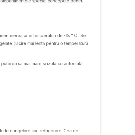
în compartimentele special concepute pentru
menținerea unei temperaturi de -18 ° C . Se
gelate (răcire mai lentă pentru o temperatură
puterea sa mai mare și izolația ranforsată.
 fi de congelare sau refrigerare. Cea de