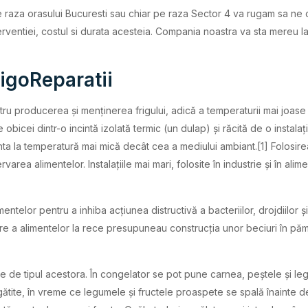
e raza orasului Bucuresti sau chiar pe raza Sector 4 va rugam sa ne c
rventiei, costul si durata acesteia. Compania noastra va sta mereu l
rigoReparatii
ntru producerea și menținerea frigului, adică a temperaturii mai joase
bicei dintr-o incintă izolată termic (un dulap) și răcită de o instal
nta la temperatură mai mică decât cea a mediului ambiant.[1] Folosire
varea alimentelor. Instalațiile mai mari, folosite în industrie și în ali
entelor pentru a inhiba acțiunea distructivă a bacteriilor, drojdiilor 
e a alimentelor la rece presupuneau construcția unor beciuri în păm
cție de tipul acestora. În congelator se pot pune carnea, peștele și leg
ătite, în vreme ce legumele și fructele proaspete se spală înainte de