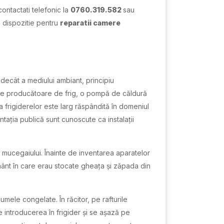
ontactati telefonic la
0760.319.582
sau
a dispozitie pentru
reparatii camere
 decât a mediului ambiant, principiu
ație producătoare de frig, o pompă de căldură
a frigiderelor este larg răspândită în domeniul
mentația publică sunt cunoscute ca instalații
și mucegaiului. Înainte de inventarea aparatelor
ânt în care erau stocate gheața și zăpada din
umele congelate. În răcitor, pe rafturile
 introducerea în frigider și se așază pe