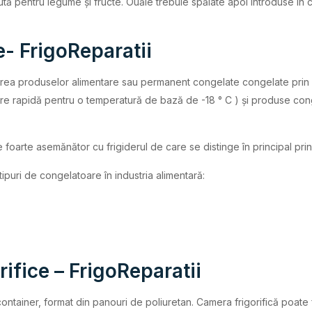
epută pentru legume și fructe. Ouăle trebuie spălate apoi introduse 
- FrigoReparatii
area produselor alimentare sau permanent congelate congelate prin 
cire rapidă pentru o temperatură de bază de -18 ° C ) și produse con
foarte asemănător cu frigiderul de care se distinge în principal prin 
tipuri de congelatoare în industria alimentară:
rifice – FrigoReparatii
container, format din panouri de poliuretan. Camera frigorifică poate