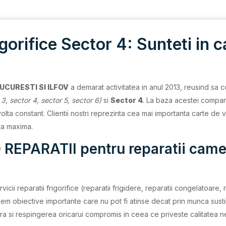
gorifice Sector 4: Sunteti in 
UCURESTI SI ILFOV
a demarat activitatea in anul 2013, reusind sa c
 3, sector 4, sector 5, sector 6)
si
Sector 4
. La baza acestei compani
a constant. Clientii nostri reprezinta cea mai importanta carte de viz
nta maxima.
 REPARATII pentru reparatii camer
icii reparatii frigorifice (reparatii frigidere, reparatii congelatoare, r
unem obiective importante care nu pot fi atinse decat prin munca sust
ma ora si respingerea oricarui compromis in ceea ce priveste calitatea 