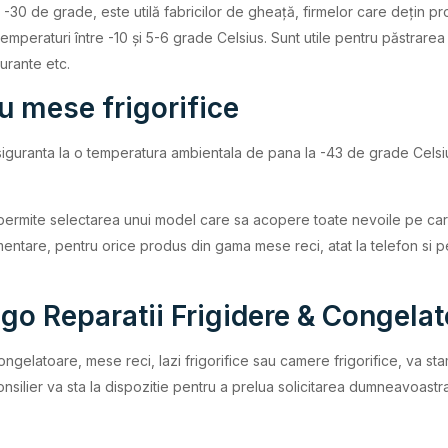
30 de grade, este utilă fabricilor de gheață, firmelor care dețin p
mperaturi între -10 și 5-6 grade Celsius. Sunt utile pentru păstrarea 
urante etc.
u mese frigorifice
iguranta la o temperatura ambientala de pana la -43 de grade Celsius
rmite selectarea unui model care sa acopere toate nevoile pe care le
imentare, pentru orice produs din gama mese reci, atat la telefon si pe
igo Reparatii Frigidere & Congela
ongelatoare, mese reci, lazi frigorifice sau camere frigorifice, va st
onsilier va sta la dispozitie pentru a prelua solicitarea dumneavoast