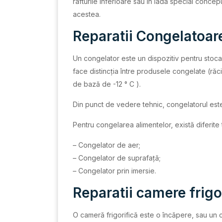
rafturile inferioare sau în lada special conc
acestea.
Reparatii Congelatoare
Un congelator este un dispozitiv pentru stoc
face distincția între produsele congelate (ră
de bază de -12 ° C ).
Din punct de vedere tehnic, congelatorul este 
Pentru congelarea alimentelor, există diferite 
– Congelator de aer;
– Congelator de suprafață;
– Congelator prin imersie.
Reparatii camere frigo
O cameră frigorifică este o încăpere, sau un 