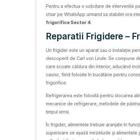
Pentru a efectua o solicitare de interventie p
chiar pe WhatsApp urmand sa stabilim ora inte
frigorifice Sector 4
.
Reparatii Frigidere – F
Un frigider este un aparat sau o instalație pe
descoperit de Carl von Linde. Se compune de o
care scoate căldura din interior, aducând inci
casnic, fiind folosite în bucătărie pentru conser
frigorifice.
Refrigerarea este folosită pentru stocarea alim
mecanice de refrigerare, metodele de păstrar
timpul iernii.
În frigider, alimentele trebuie aranjate în fun
superioare se așază mezelurile și alimentele g