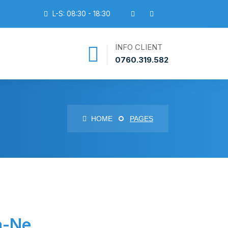
L-S: 08:30 - 18:30
INFO CLIENT
0760.319.582
HOME
PAGES
a-Ne