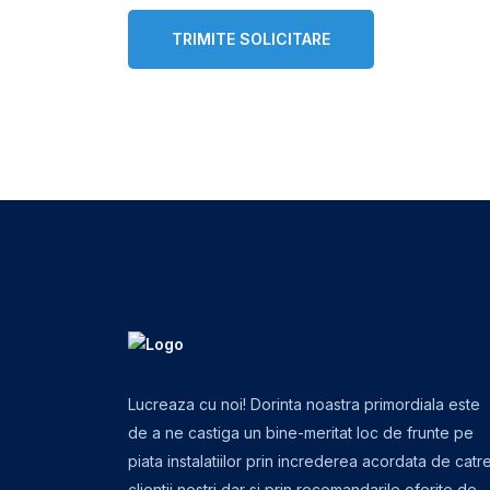
TRIMITE SOLICITARE
Lucreaza cu noi! Dorinta noastra primordiala este
de a ne castiga un bine-meritat loc de frunte pe
piata instalatiilor prin increderea acordata de catr
clientii nostri dar si prin recomandarile oferite de