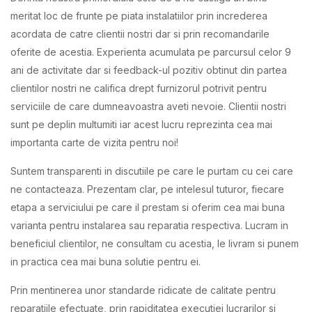
meritat loc de frunte pe piata instalatiilor prin increderea
acordata de catre clientii nostri dar si prin recomandarile
oferite de acestia. Experienta acumulata pe parcursul celor 9
ani de activitate dar si feedback-ul pozitiv obtinut din partea
clientilor nostri ne califica drept furnizorul potrivit pentru
serviciile de care dumneavoastra aveti nevoie. Clientii nostri
sunt pe deplin multumiti iar acest lucru reprezinta cea mai
importanta carte de vizita pentru noi!
Suntem transparenti in discutiile pe care le purtam cu cei care
ne contacteaza. Prezentam clar, pe intelesul tuturor, fiecare
etapa a serviciului pe care il prestam si oferim cea mai buna
varianta pentru instalarea sau reparatia respectiva. Lucram in
beneficiul clientilor, ne consultam cu acestia, le livram si punem
in practica cea mai buna solutie pentru ei.
Prin mentinerea unor standarde ridicate de calitate pentru
reparatiile efectuate, prin rapiditatea executiei lucrarilor si