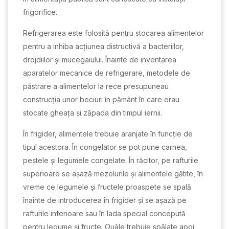
frigorifice.
Refrigerarea este folosită pentru stocarea alimentelor
pentru a inhiba acțiunea distructivă a bacteriilor,
drojdiilor și mucegaiului. Înainte de inventarea
aparatelor mecanice de refrigerare, metodele de
păstrare a alimentelor la rece presupuneau
construcția unor beciuri în pământ în care erau
stocate gheața și zăpada din timpul iernii.
În frigider, alimentele trebuie aranjate în funcție de
tipul acestora. În congelator se pot pune carnea,
peștele și legumele congelate. În răcitor, pe rafturile
superioare se așază mezelurile și alimentele gătite, în
vreme ce legumele și fructele proaspete se spală
înainte de introducerea în frigider și se așază pe
rafturile inferioare sau în lada special concepută
pentru legume și fructe. Ouăle trebuie spălate apoi