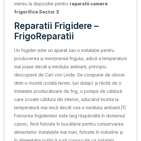
mereu la dispozitie pentru
reparatii camere
frigorifice Sector 3
.
Reparatii Frigidere –
FrigoReparatii
Un frigider este un aparat sau o instalație pentru
producerea și menținerea frigului, adică a temperaturii
mai joase decât a mediului ambiant, principiu
descoperit de Carl von Linde. Se compune de obicei
dintr-o incintă izolată termic (un dulap) și răcită de o
instalație producătoare de frig, o pompă de căldură
care scoate căldura din interior, aducând incinta la
temperatură mai mică decât cea a mediului ambiant.[1]
Folosirea frigiderelor este larg răspândită în domeniul
casnic, fiind folosite în bucătărie pentru conservarea
alimentelor. Instalațiile mai mari, folosite în industrie și
în alimentația publică sunt cunoscute ca instalații